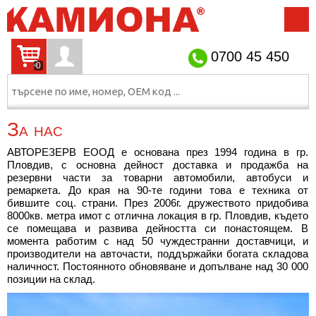
НАЧАЛО
ЗА НАС
КОНТАКТИ
ИНФОРМАЦИЯ
0700 45 450
0
За нас
АВТОРЕЗЕРВ ЕООД е основана през 1994 година в гр.
Пловдив, с основна дейност доставка и продажба на
резервни части за товарни автомобили, автобуси и
ремаркета. До края на 90-те години това е техника от
бившите соц. страни. През 2006г. дружеството придобива
8000кв. метра имот с отлична локация в гр. Пловдив, където
се помещава и развива дейността си понастоящем. В
момента работим с над 50 чуждестранни доставчици, и
производители на авточасти, поддържайки богата складова
наличност. Постоянното обновяване и допълване над 30 000
позиции на склад.