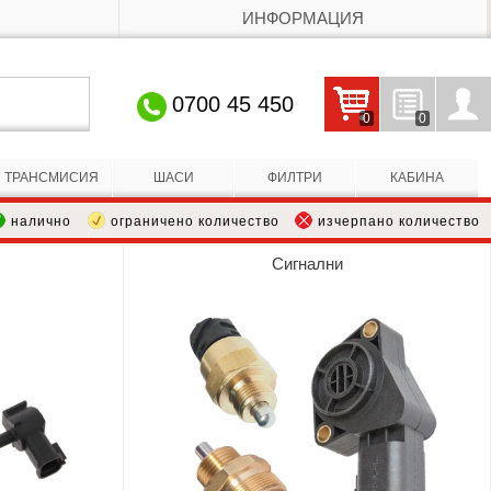
ИНФОРМАЦИЯ
0700 45 450
0
0
Кошницата е празна
Запитвания
Профил
ТРАНСМИСИЯ
ШАСИ
ФИЛТРИ
КАБИНА
налично
ограничено количество
изчерпано количество
Сигнални