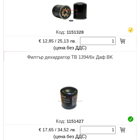
Код:
1151328
€ 12,85 /
25,13 лв.
(цена без ДДС)
Филтър дехидратор TB 1394/6х Даф BK
Код:
1151427
€ 17,65 /
34,52 лв.
(цена без ДДС)