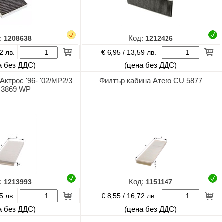
:
1208638
Код:
1212426
€ 6,95 /
2 лв.
13,59 лв.
а без ДДС)
(цена без ДДС)
Актрос '96- '02/MP2/3
Филтър кабина Атего CU 5877
 3869 WP
:
1213993
Код:
1151147
€ 8,55 /
5 лв.
16,72 лв.
а без ДДС)
(цена без ДДС)