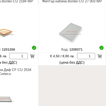
а Волво CU 2184 WP
Филтър кабина Волво CU 27 003 WP
:
1201266
Код:
1208371
€ 4,50 /
6 лв.
8,80 лв.
а без ДДС)
(цена без ДДС)
на Даф CF CU 2534
Corteco