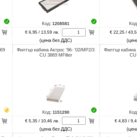
Код:
1208581
Код
€ 6,95 /
€ 22,25 /
13,59 лв.
43,5
(цена без ДДС)
(цен
569
Филтър кабина Актрос '96- '02/MP2/3
Филтър кабина 
CU 3869 MFilter
CU
Код:
1151290
Код
€ 5,35 /
€ 4,83 /
10,46 лв.
9,4
(цена без ДДС)
(цен