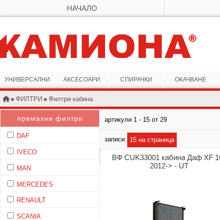
НАЧАЛО
УНИВЕРСАЛНИ
АКСЕСОАРИ
СПИРАЧКИ
ОКАЧВАНЕ
ФИЛТРИ
Филтри кабина
»
»
премахни филтри
артикули 1 - 15 от 29
DAF
записи
15 на страница
IVECO
ВФ CUK33001 кабина Даф XF 1
2012-> - UT
MAN
MERCEDES
RENAULT
SCANIA