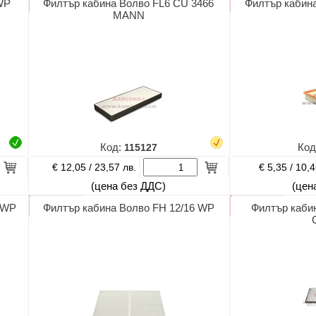
WP
Филтър кабина Волво FL6 CU 3466
Филтър кабин
MANN
Код:
115127
Код
€ 12,05 /
€ 5,35 /
23,57 лв.
10,4
(цена без ДДС)
(цен
 WP
Филтър кабина Волво FH 12/16 WP
Филтър каби