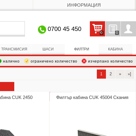
ИНФОРМАЦИЯ
0700 45 450
0
0
Кошницата е празна
Запитвания
Профил
ТРАНСМИСИЯ
ШАСИ
ФИЛТРИ
КАБИНА
налично
ограничено количество
изчерпано количество
1
2
»
»]
абина CUK 2450
Филтър кабина CUK 45004 Скания