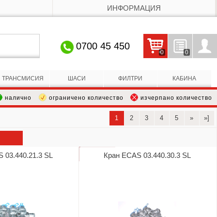
ИНФОРМАЦИЯ
0700 45 450
0
0
Кошницата е празна
Запитвания
Профил
ТРАНСМИСИЯ
ШАСИ
ФИЛТРИ
КАБИНА
налично
ограничено количество
изчерпано количество
1
2
3
4
5
»
»]
 03.440.21.3 SL
Кран ECAS 03.440.30.3 SL