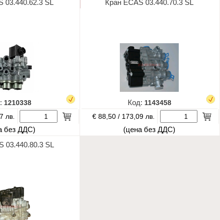
 03.440.62.3 SL
Кран ECAS 03.440.70.3 SL
:
1210338
Код:
1143458
€ 88,50 /
7 лв.
173,09 лв.
а без ДДС)
(цена без ДДС)
 03.440.80.3 SL