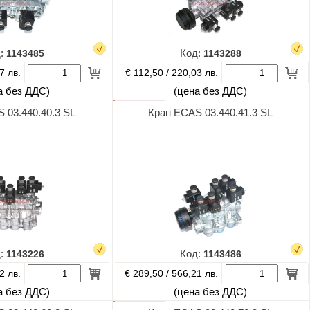
д:
1143485
Код:
1143288
€ 112,50 /
7 лв.
220,03 лв.
а без ДДС)
(цена без ДДС)
 03.440.40.3 SL
Кран ECAS 03.440.41.3 SL
д:
1143226
Код:
1143486
€ 289,50 /
2 лв.
566,21 лв.
а без ДДС)
(цена без ДДС)