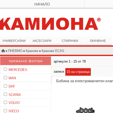
НАЧАЛО
УНИВЕРСАЛНИ
АКСЕСОАРИ
СПИРАЧКИ
ОКАЧВАНЕ
ПНЕВМО
Кранове
Кранове ECAS
»
»
»
премахни филтри
артикули 1 - 15 от 78
MERCEDES
записи
15 на страница
MAN
Бобина за електромагнитен кла
DAF
SCANIA
VOLVO
IVECO