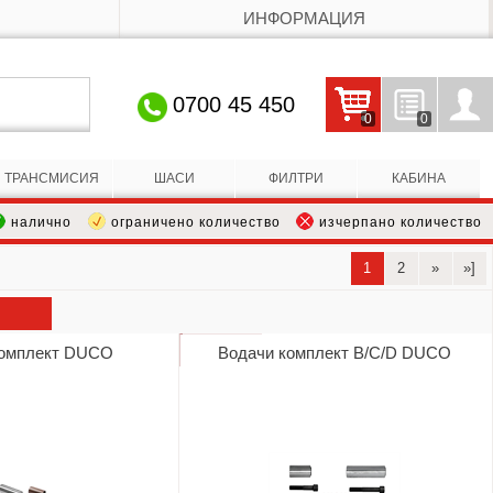
ИНФОРМАЦИЯ
0700 45 450
0
0
Кошницата е празна
Запитвания
Профил
ТРАНСМИСИЯ
ШАСИ
ФИЛТРИ
КАБИНА
налично
ограничено количество
изчерпано количество
1
2
»
»]
комплект DUCO
Водачи комплект B/C/D DUCO