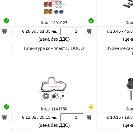
Код:
1201027
Ко
€ 26,50 /
€ 23,45 /
51,83 лв.
45,8
(цена без ДДС)
(цен
Гарнитура комплект D DUCO
Зъбен механ
Код:
1143756
Ко
€ 12,85 /
€ 10,15 /
25,13 лв.
19,8
(цена без ДДС)
(цен