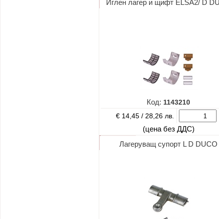
Иглен лагер и щифт ELSA2/ D 
Код:
1143210
€ 14,45 /
28,26 лв.
(цена без ДДС)
Лагеруващ супорт L D DUCO