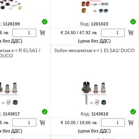
д:
1128199
Код:
1201023
€ 24,50 /
6 лв.
47,92 лв.
а без ДДС)
(цена без ДДС)
изъм к-т R ELSA1 /
Зъбен механизъм к-т L ELSA1/ DUCO
DUCO
д:
1143817
Код:
1143818
€ 10,05 /
5 лв.
19,66 лв.
а без ДДС)
(цена без ДДС)