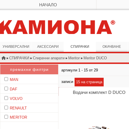
НАЧАЛО
УНИВЕРСАЛНИ
АКСЕСОАРИ
СПИРАЧКИ
ОКАЧВАНЕ
СПИРАЧКИ
Спирачни апарати
Meritor
Meritor DUCO
»
»
»
»
премахни филтри
артикули 1 - 15 от 29
MAN
записи
15 на страница
DAF
Водачи комплект D DUCO
VOLVO
RENAULT
MERITOR