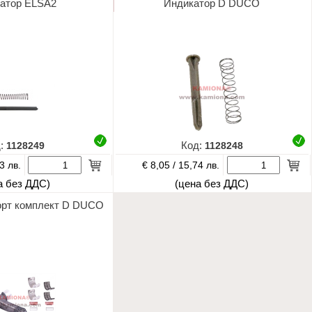
атор ELSA2
Индикатор D DUCO
д:
1128249
Код:
1128248
€ 8,05 /
3 лв.
15,74 лв.
а без ДДС)
(цена без ДДС)
орт комплект D DUCO