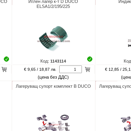
DUCO
Иглен лагер к-т D DUCO
Индик
ELSA1/2/195/225
Код:
1143114
Ко
€ 9,65 /
€ 12,85 /
18,87 лв.
25,1
(цена без ДДС)
(цен
Лагеруващ супорт комплект B DUCO
Лагеруващ суп