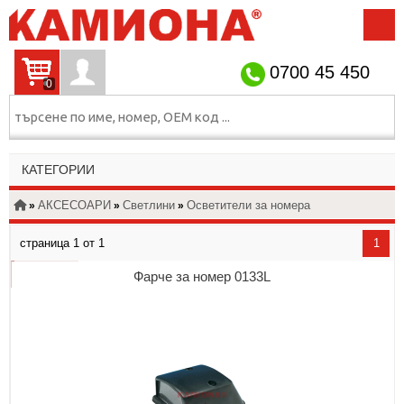
НАЧАЛО
ЗА НАС
КОНТАКТИ
ИНФОРМАЦИЯ
0700 45 450
0
УНИВЕРСАЛНИ
КАТЕГОРИИ
АКСЕСОАРИ
СПИРАЧКИ
ОКАЧВАНЕ
ПНЕВМО
АКСЕСОАРИ
Светлини
Осветители за номера
»
»
»
ЕЛЕКТРО
ДВИГАТЕЛ
КОРМИЛО
ограничено количество
изчерпано количество
ТРАНСМИСИЯ
страница 1 от 1
1
ШАСИ
ФИЛТРИ
налично
КАБИНА
Фарче за номер 0133L
Посочените на сайта цени не включват ДДС