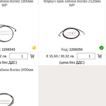
абина Волво 1800мм
Маркуч крик кабина Волво 2120мм
WP
WP
:
1208343
Код:
1208350
€ 15,50 /
2 лв.
30,32 лв.
а без ДДС)
(цена без ДДС)
кабина Волво 3490мм