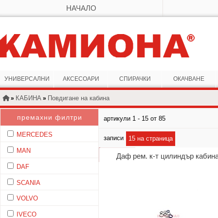
НАЧАЛО
УНИВЕРСАЛНИ
АКСЕСОАРИ
СПИРАЧКИ
ОКАЧВАНЕ
КАБИНА
Повдигане на кабина
»
»
премахни филтри
артикули 1 - 15 от 85
MERCEDES
записи
15 на страница
MAN
Даф рем. к-т цилиндър кабин
DAF
SCANIA
VOLVO
IVECO