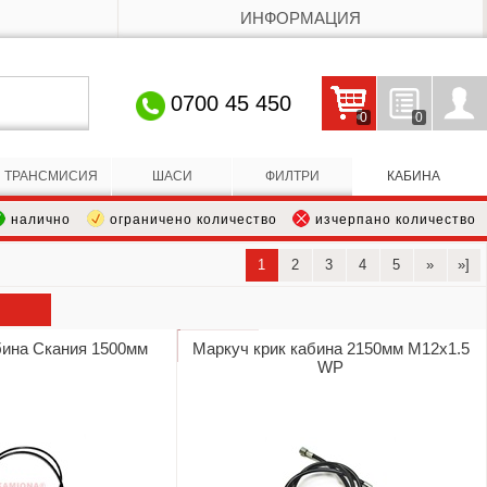
ИНФОРМАЦИЯ
0700 45 450
0
0
Кошницата е празна
Запитвания
Профил
ТРАНСМИСИЯ
ШАСИ
ФИЛТРИ
КАБИНА
налично
ограничено количество
изчерпано количество
1
2
3
4
5
»
»]
бина Скания 1500мм
Маркуч крик кабина 2150мм М12х1.5
WP