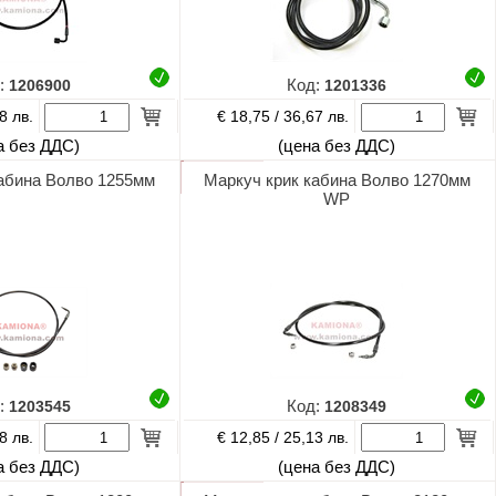
:
1206900
Код:
1201336
€ 18,75 /
8 лв.
36,67 лв.
а без ДДС)
(цена без ДДС)
абина Волво 1255мм
Маркуч крик кабина Волво 1270мм
WP
:
1203545
Код:
1208349
€ 12,85 /
8 лв.
25,13 лв.
а без ДДС)
(цена без ДДС)