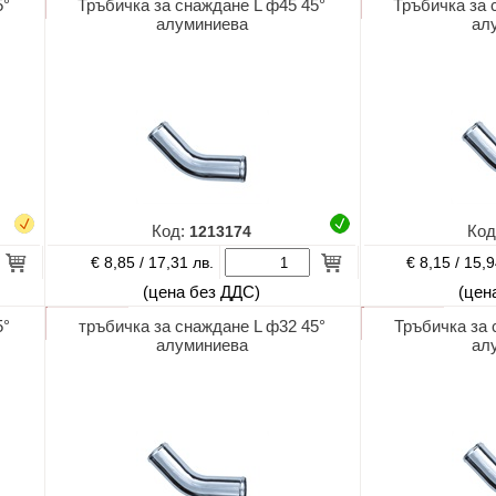
5°
Тръбичка за снаждане L ф45 45°
Тръбичка за 
алуминиева
ал
Код:
1213174
Код
€ 8,85 /
€ 8,15 /
17,31 лв.
15,9
(цена без ДДС)
(цен
5°
тръбичка за снаждане L ф32 45°
Тръбичка за 
алуминиева
ал