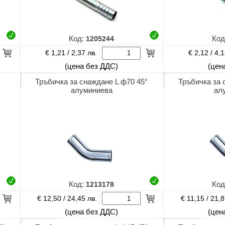
Код:
1205244
Код
€ 1,21 /
€ 2,12 /
2,37 лв.
4,1
(цена без ДДС)
(цен
Тръбичка за снаждане L ф70 45°
Тръбичка за 
алуминиева
ал
Код:
1213178
Код
€ 12,50 /
€ 11,15 /
24,45 лв.
21,8
(цена без ДДС)
(цен