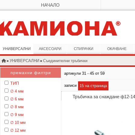
НАЧАЛО
УНИВЕРСАЛНИ
АКСЕСОАРИ
СПИРАЧКИ
ОКАЧВАНЕ
УНИВЕРСАЛНИ
Съединителни тръбички
»
»
премахни филтри
артикули 31 - 45 от 59
}
ТИП
записи
15 на страница
∅ 4 мм
Тръбичка за снаждане ф12-1
∅ 6 мм
∅ 8 мм
∅ 9 мм
∅ 10 мм
∅ 12 мм