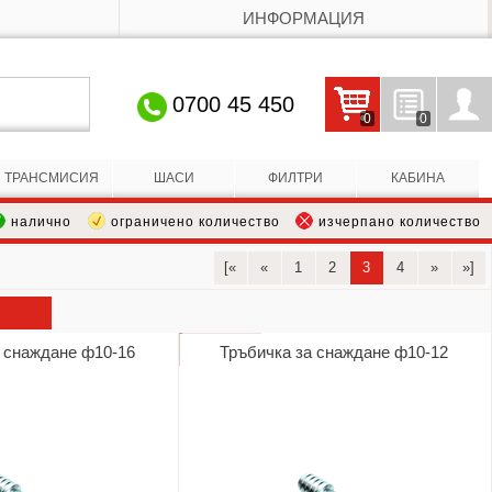
ИНФОРМАЦИЯ
0700 45 450
0
0
Кошницата е празна
Запитвания
Профил
ТРАНСМИСИЯ
ШАСИ
ФИЛТРИ
КАБИНА
налично
ограничено количество
изчерпано количество
[«
«
1
2
3
4
»
»]
а снаждане ф10-16
Тръбичка за снаждане ф10-12