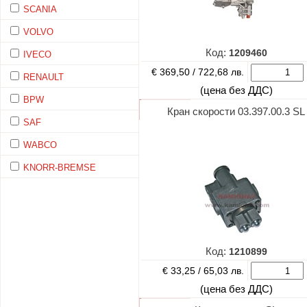
SCANIA
VOLVO
Код:
1209460
IVECO
€ 369,50 /
722,68 лв.
RENAULT
(цена без ДДС)
BPW
Кран скорости 03.397.00.3 SL
SAF
WABCO
KNORR-BREMSE
Код:
1210899
€ 33,25 /
65,03 лв.
(цена без ДДС)