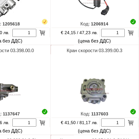
:
1205618
Код:
1206914
€ 24,15 /
0 лв.
47,23 лв.
а без ДДС)
(цена без ДДС)
ости 03.398.00.0
Кран скорости 03.399.00.3
д:
1137647
Код:
1137603
€ 41,50 /
6 лв.
81,17 лв.
а без ДДС)
(цена без ДДС)