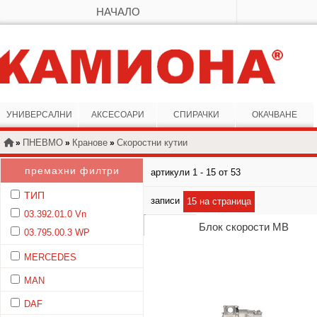
НАЧАЛО
УНИВЕРСАЛНИ
АКСЕСОАРИ
СПИРАЧКИ
ОКАЧВАНЕ
ПНЕВМО
Кранове
Скоростни кутии
»
»
»
премахни филтри
артикули 1 - 15 от 53
}
ТИП
записи
15 на страница
03.392.01.0 Vn
Блок скорости МВ
03.795.00.3 WP
MERCEDES
MAN
DAF