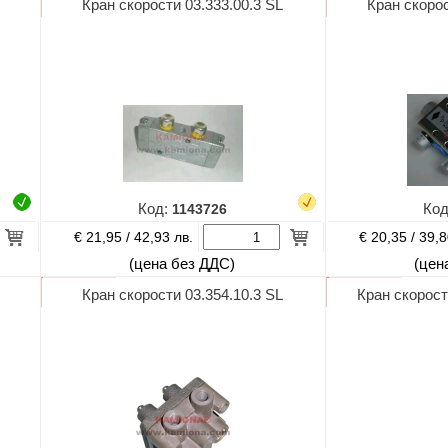
Кран скорости 03.333.00.3 SL
Кран скорос
Код:
1143726
Ко
€ 21,95 /
€ 20,35 /
42,93 лв.
39,8
(цена без ДДС)
(цен
Кран скорости 03.354.10.3 SL
Кран скорос