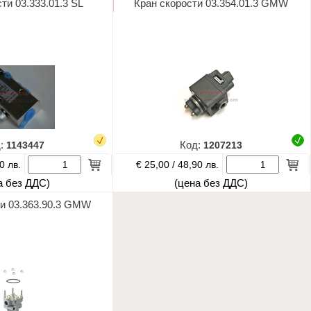
ти 03.333.01.3 SL
Кран скорости 03.354.01.3 GMW
д:
1143447
Код:
1207213
€ 25,00 /
0 лв.
48,90 лв.
а без ДДС)
(цена без ДДС)
ти 03.363.90.3 GMW