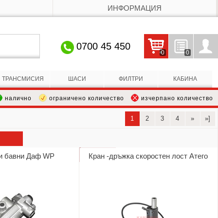
ИНФОРМАЦИЯ
0700 45 450
0
0
Кошницата е празна
Запитвания
Профил
ТРАНСМИСИЯ
ШАСИ
ФИЛТРИ
КАБИНА
налично
ограничено количество
изчерпано количество
1
2
3
4
»
»]
и бавни Даф WP
Кран -дръжка скоростен лост Атего