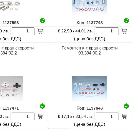
д:
1137593
Код:
1137748
€ 22,50 /
9 лв.
44,01 лв.
а без ДДС)
(цена без ДДС)
-т кран скорости
Ремонтен к-т кран скорости
.394.02.2
03.394.00.2
д:
1137471
Код:
1137646
€ 17,15 /
0 лв.
33,54 лв.
а без ДДС)
(цена без ДДС)