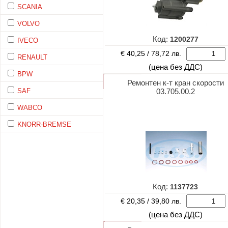
SCANIA
VOLVO
Код:
1200277
IVECO
€ 40,25 /
78,72 лв.
RENAULT
(цена без ДДС)
BPW
Ремонтен к-т кран скорости
SAF
03.705.00.2
WABCO
KNORR-BREMSE
Код:
1137723
€ 20,35 /
39,80 лв.
(цена без ДДС)