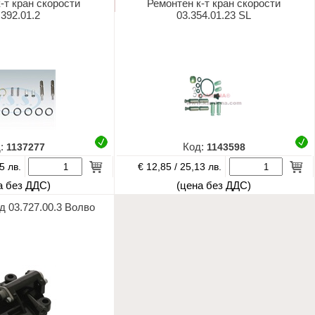
-т кран скорости
Ремонтен к-т кран скорости
.392.01.2
03.354.01.23 SL
д:
1137277
Код:
1143598
€ 12,85 /
5 лв.
25,13 лв.
а без ДДС)
(цена без ДДС)
д 03.727.00.3 Волво