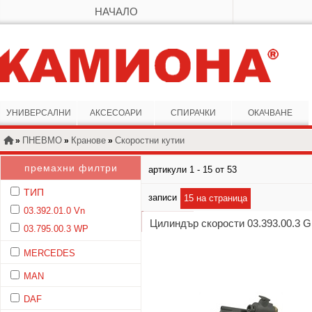
НАЧАЛО
УНИВЕРСАЛНИ
АКСЕСОАРИ
СПИРАЧКИ
ОКАЧВАНЕ
ПНЕВМО
Кранове
Скоростни кутии
»
»
»
премахни филтри
артикули 1 - 15 от 53
}
ТИП
записи
15 на страница
03.392.01.0 Vn
Цилиндър скорости 03.393.00.3
03.795.00.3 WP
MERCEDES
MAN
DAF