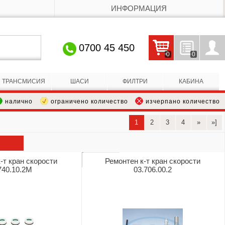
ИНФОРМАЦИЯ
0700 45 450
0
0
Кошницата е празна
Запитвания
Профил
ТРАНСМИСИЯ
ШАСИ
ФИЛТРИ
КАБИНА
налично
ограничено количество
изчерпано количество
1
2
3
4
»
»]
-т кран скорости
Ремонтен к-т кран скорости
740.10.2М
03.706.00.2