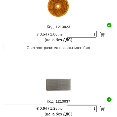
Код:
1213023
€ 0,54 /
1,06 лв.
(цена без ДДС)
Светлоотразител правоъгълен бял
Код:
1213037
€ 0,64 /
1,25 лв.
(цена без ДДС)