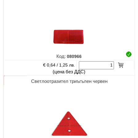
Код:
080966
€ 0,64 /
1,25 лв.
(цена без ДДС)
Светлоотразител триъгълен червен