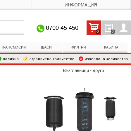
ИНФОРМАЦИЯ
0700 45 450
0
0
Кошницата е празна
Запитвания
Профил
ТРАНСМИСИЯ
ШАСИ
ФИЛТРИ
КАБИНА
налично
ограничено количество
изчерпано количество
Възглавници - други