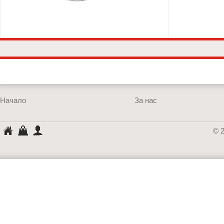
Начало
За нас
КАМИОНА
Кошница
Профил
© 
АВТОРЕЗЕРВ
ЕООД