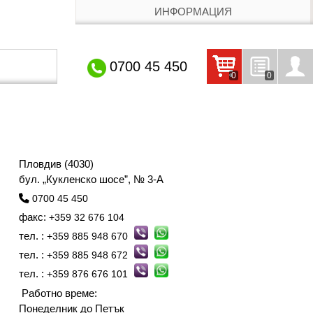
ИНФОРМАЦИЯ
0700 45 450
0
0
Кошницата е празна
Запитвания
Профил
Пловдив (4030)
бул. „Кукленско шосе”, № 3-А
0700 45 450
факс:
+359 32 676 104
тел. :
+359 885 948 670
тел. :
+359 885 948 672
тел. :
+359 876 676 101
Работно време:
Понеделник до Петък