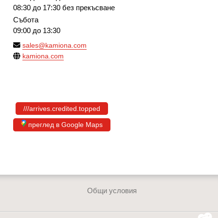
08:30 до 17:30 без прекъсване
Събота
09:00 до 13:30
sales@kamiona.com
kamiona.com
///arrives.credited.topped
преглед в Google Maps
Go back to the TOP of the site
я
Общи условия