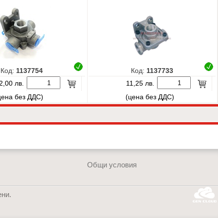
Код:
1137754
Код:
1137733
2,00 лв.
11,25 лв.
цена без ДДС)
(цена без ДДС)
Go back to the TOP of the site
я
Общи условия
ни.