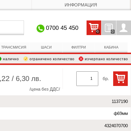
ИНФОРМАЦИЯ
0700 45 450
0
0
Кошницата е празна
Запитвания
Профил
ТРАНСМИСИЯ
ШАСИ
ФИЛТРИ
КАБИНА
налично
ограничено количество
изчерпано количество
,22 /
6,30 лв.
бр.
/цена без ДДС/
1137190
ф69мм
4324070700