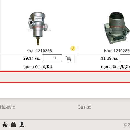
Код:
1210293
Код:
1210289
29,34 лв.
31,39 лв.
(цена без ДДС)
(цена без ДДС
Начало
За нас
КАМИОНА
Кошница
Профил
© 