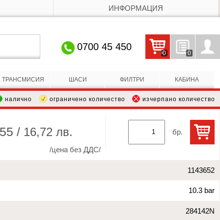
ИНФОРМАЦИЯ
0700 45 450
0
0
Кошницата е празна
Запитвания
Профил
ТРАНСМИСИЯ
ШАСИ
ФИЛТРИ
КАБИНА
налично
ограничено количество
изчерпано количество
,55 /
16,72 лв.
бр.
/цена без ДДС/
1143652
10.3 bar
284142N