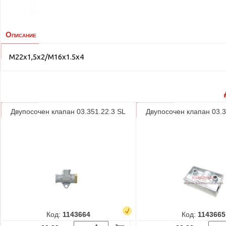
Описание
М22х1,5х2/М16х1.5х4
Двупосочен клапан 03.351.22.3 SL
Двупосочен клапан 03.3
Код:
1143664
Код:
1143665