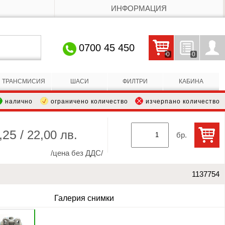
ИНФОРМАЦИЯ
0700 45 450
0
0
Кошницата е празна
Запитвания
Профил
ТРАНСМИСИЯ
ШАСИ
ФИЛТРИ
КАБИНА
налично
ограничено количество
изчерпано количество
,25 /
22,00 лв.
бр.
/цена без ДДС/
1137754
Галерия снимки