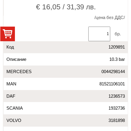
€ 16,05 /
31,39 лв.
/цена без ДДС/
бр.
Код
1209891
Описание
10.3 bar
MERCEDES
0044298144
MAN
81521106101
DAF
1236573
SCANIA
1932736
VOLVO
3181898