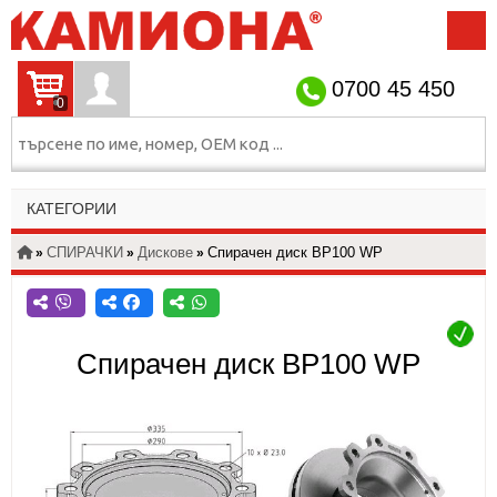
НАЧАЛО
ЗА НАС
КОНТАКТИ
ИНФОРМАЦИЯ
0700 45 450
0
УНИВЕРСАЛНИ
КАТЕГОРИИ
АКСЕСОАРИ
СПИРАЧКИ
ОКАЧВАНЕ
ПНЕВМО
СПИРАЧКИ
Дискове
Спирачен диск BP100 WP
»
»
»
ЕЛЕКТРО
ДВИГАТЕЛ
КОРМИЛО
ограничено количество
изчерпано количество
ТРАНСМИСИЯ
ШАСИ
ФИЛТРИ
налично
КАБИНА
Спирачен диск BP100 WP
Посочените на сайта цени не включват ДДС