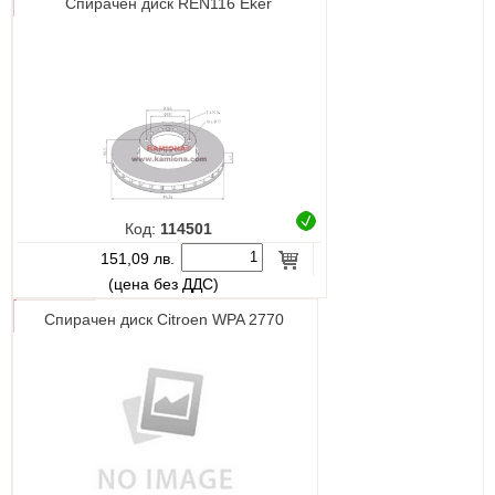
Спирачен диск REN116 Eker
Код:
114501
151,09 лв.
(цена без ДДС)
Спирачен диск Citroen WPA 2770