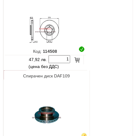
Код:
114508
47,92 лв.
(цена без ДДС)
Спирачен диск DAF109