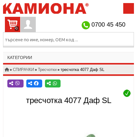
НАЧАЛО
ЗА НАС
КОНТАКТИ
ИНФОРМАЦИЯ
0700 45 450
0
УНИВЕРСАЛНИ
КАТЕГОРИИ
АКСЕСОАРИ
СПИРАЧКИ
ОКАЧВАНЕ
ПНЕВМО
СПИРАЧКИ
Тресчотки
тресчотка 4077 Даф SL
»
»
»
ЕЛЕКТРО
ДВИГАТЕЛ
КОРМИЛО
ограничено количество
изчерпано количество
ТРАНСМИСИЯ
ШАСИ
ФИЛТРИ
налично
КАБИНА
тресчотка 4077 Даф SL
Посочените на сайта цени не включват ДДС