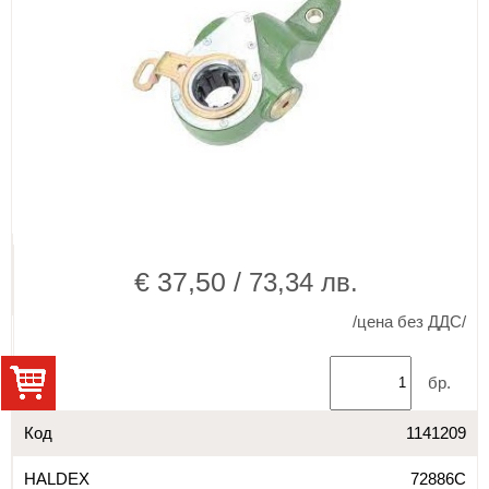
€ 37,50 /
73,34 лв.
/цена без ДДС/
бр.
Код
1141209
HALDEX
72886C